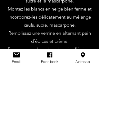
sucre et la mascarpone.
Montez les blancs en neige bien ferme et
incorporez-les délicatement au mélange
œufs, sucre, mascarpone.
Remplissez une verrine en alternant pain
d’épices et crème.
Parsemez de chapelure de pain d’épices.
Réservez au frais 1 h.
Email
Facebook
Adresse
Bûche de noël au pain d'épices
: