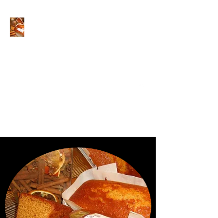
A la Ruche S.A.R.L
Artisans Créateurs de recettes au miel
Place de l'école 66300 Castelnou
SIRET :
81182386300022
Tel :
06.63.17.52.96
Contact Mail