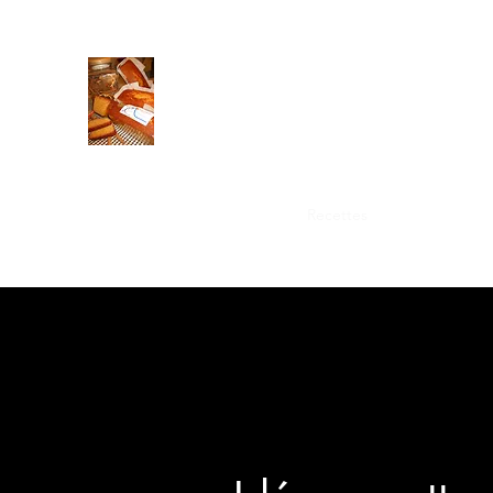
A la Ruche S.A.R.L
Artisans Créateurs de recettes au miel
Place de l'école 66300 Castelnou
SIRET : 81182386300022
Accueil
Boutique en ligne
Recettes
Qui sommes N